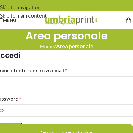
Skip to navigation
Skip to main content
MENU
Area personale
Home
/
Area personale
ccedi
ome utente o indirizzo email
*
assword
*
LOG IN
Gestisci Consenso Cookie