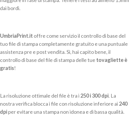
maggiore in fase di stampa. Tenere i testi ad almeno 15mm
dai bordi.
UmbriaPrint.it
offre come servizio il controllo di base del
tuo file di stampa completamente gratuito e una puntuale
assistenza pre e post vendita. Sì, hai capito bene, il
controllo di base del file di stampa delle tue
tovagliette è
gratis
!
La risoluzione ottimale del file è tra i
250 i 300 dpi
. La
nostra verifica blocca i file con risoluzione inferiore ai
240
dpi
per evitare una stampa non idonea e di bassa qualità.