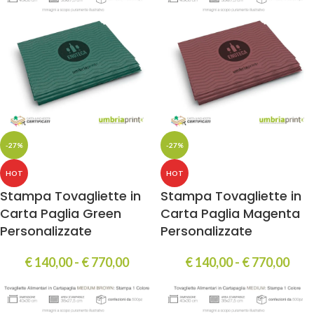
-27%
-27%
HOT
HOT
Stampa Tovagliette in
Stampa Tovagliette in
Carta Paglia Green
Carta Paglia Magenta
Personalizzate
Personalizzate
€
140,00
-
€
770,00
€
140,00
-
€
770,00