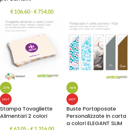
€
106,60
-
€
754,00
-37%
-42%
HOT
HOT
Stampa Tovagliette
Buste Portaposate
Alimentari 2 colori
Personalizzate in carta
a colori ELEGANT SLIM
€
63,05
-
€
1.216,00