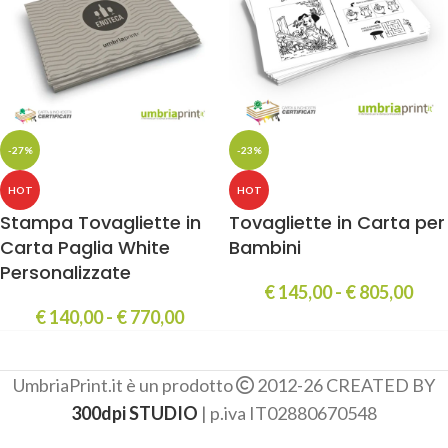
-27%
-23%
HOT
HOT
Stampa Tovagliette in
Tovagliette in Carta per
Carta Paglia White
Bambini
Personalizzate
€
145,00
-
€
805,00
€
140,00
-
€
770,00
UmbriaPrint.it è un prodotto
2012-26 CREATED BY
300dpi STUDIO
| p.iva IT02880670548