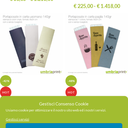
€
225,00
-
€
1.418,00
-42%
-48%
HOT
HOT
Buste Portaposate
Buste Portaposate
Gestisci Consenso Cookie
Personalizzate in carta
Personalizzate SLIM in
Usiamo cookie per ottimizzare il nostro sito web ed i nostri servizi.
a colori SLIM
carta paglia colorata
Gestisci servizi