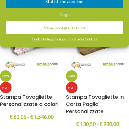
€
225,00
-
€
1.418,00
€
233,00
-
€
1.148,00
Statistiche anonime
Nega
Visualizza preference
Cookie Policy
Privacy e Utilizzo dei Cookies
-32%
-50%
HOT
HOT
Stampa Tovagliette
Stampa Tovagliette in
Personalizzate a colori
Carta Paglia
Personalizzate
€
63,05
-
€
1.546,00
€
130,50
-
€
980,00