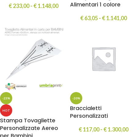
Alimentari 1 colore
€
233,00
-
€
1.148,00
€
63,05
-
€
1.141,00
-23%
-20%
Braccialetti
HOT
Personalizzati
Stampa Tovagliette
Personalizzate Aereo
€
117,00
-
€
1.300,00
per Bambini