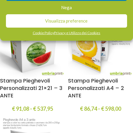
€
138,60
-
€
303,75
€
138,60
-
€
303,75
Nega
Visualizza preference
Cookie Policy
Privacy e Utilizzo dei Cookies
Stampa Pieghevoli
Stampa Pieghevoli
Personalizzati 21×21 – 3
Personalizzati A4 – 2
ANTE
ANTE
€
91,08
-
€
537,95
€
86,74
-
€
598,00