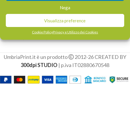
-19%
Nega
Palloncini Personalizzati
Pubblicitari
Visualizza preference
Biodegradabili
Cookie Policy
Privacy e Utilizzo dei Cookies
€
273,00
-
€
702,00
UmbriaPrint.it è un prodotto
2012-26 CREATED BY
300dpi STUDIO
| p.iva IT02880670548