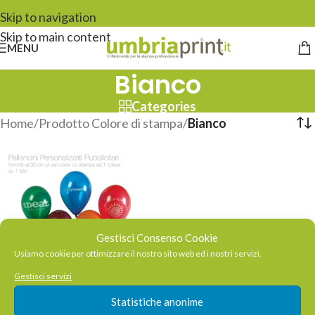
Skip to navigation
Skip to main content
MENU
Bianco
Categories
Home
/
Prodotto Colore di stampa
/
Bianco
Gestisci Consenso Cookie
Usiamo cookie per ottimizzare il nostro sito web ed i nostri servizi.
Gestisci servizi
Statistiche anonime