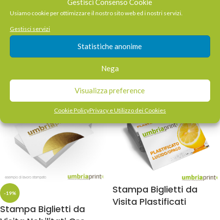
Gestisci Consenso Cookie
Stampa Catalogo con
Usiamo cookie per ottimizzare il nostro sito web ed i nostri servizi.
-19%
Brossura Fresata
Stampa Biglietti da
Gestisci servizi
Visita Nobilitati Argento
€
37,80
-
€
1.152,00
Statistiche anonime
€
328,05
-
€
538,65
Nega
Visualizza preference
Cookie Policy
Privacy e Utilizzo dei Cookies
Stampa Biglietti da
-19%
Visita Plastificati
Stampa Biglietti da