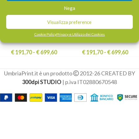
-19%
-19%
Nega
HOT
HOT
Buste porta pane
Buste porta pane
Visualizza preference
personalizzate 14×28
personalizzate 14×28
Cookie Policy
Privacy e Utilizzo dei Cookies
cm- bianche
cm – avana
€
191,70
-
€
699,60
€
191,70
-
€
699,60
UmbriaPrint.it è un prodotto
2012-26 CREATED BY
300dpi STUDIO
| p.iva IT02880670548