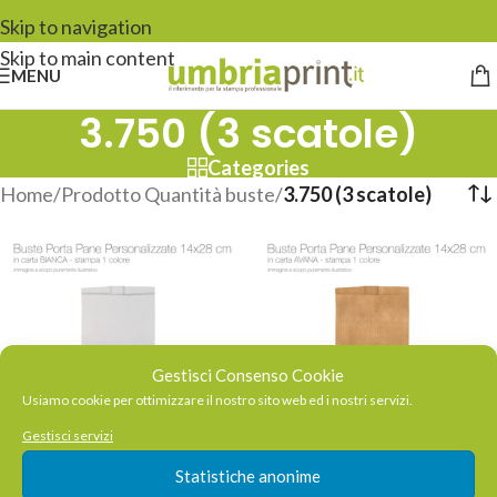
Skip to navigation
Skip to main content
MENU
3.750 (3 scatole)
Categories
Home
/
Prodotto Quantità buste
/
3.750 (3 scatole)
Gestisci Consenso Cookie
Usiamo cookie per ottimizzare il nostro sito web ed i nostri servizi.
Gestisci servizi
Statistiche anonime