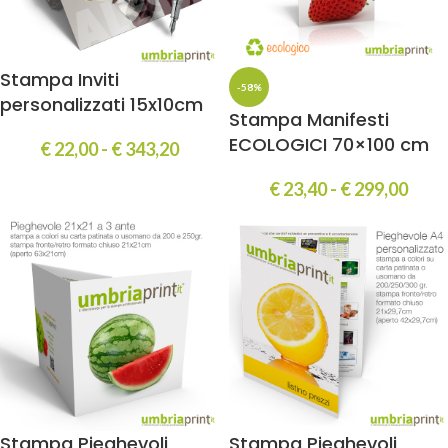
Stampa Inviti
-58%
personalizzati 15x10cm
Stampa Manifesti
ECOLOGICI 70×100 cm
€
22,00
-
€
343,20
€
23,40
-
€
299,00
Stampa Pieghevoli
Stampa Pieghevoli