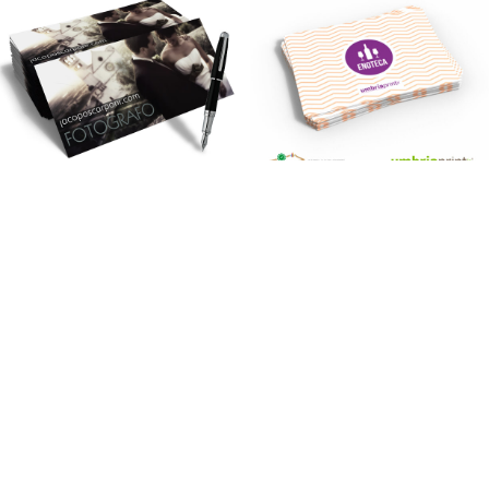
HOT
-37%
Stampa Inviti
HOT
Personalizzati 21x10cm
Stampa Tovagliette
Alimentari 2 colori
€
34,34
-
€
461,78
€
63,05
-
€
1.216,00