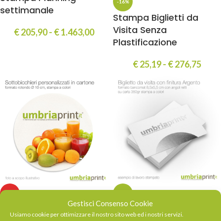
-16%
settimanale
Stampa Biglietti da
Visita Senza
€
205,90
-
€
1.463,00
Plastificazione
€
25,19
-
€
276,75
HOT
-19%
Gestisci Consenso Cookie
Stampa Sottobicchieri
Stampa Biglietti da
Usiamo cookie per ottimizzare il nostro sito web ed i nostri servizi.