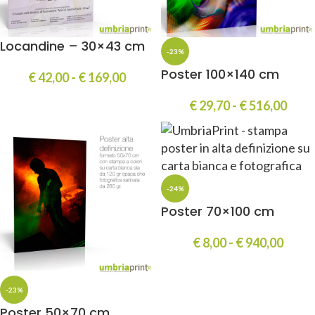
Locandine – 30×43 cm
-23%
Poster 100×140 cm
€
42,00
-
€
169,00
€
29,70
-
€
516,00
-24%
Poster 70×100 cm
€
8,00
-
€
940,00
-23%
Poster 50×70 cm