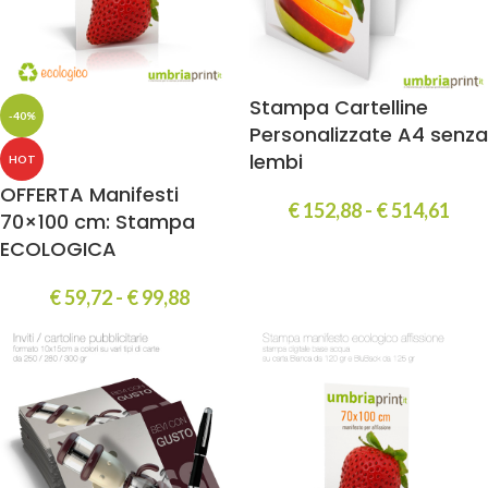
Stampa Cartelline
-40%
Personalizzate A4 senza
lembi
HOT
OFFERTA Manifesti
€
152,88
-
€
514,61
70×100 cm: Stampa
ECOLOGICA
€
59,72
-
€
99,88