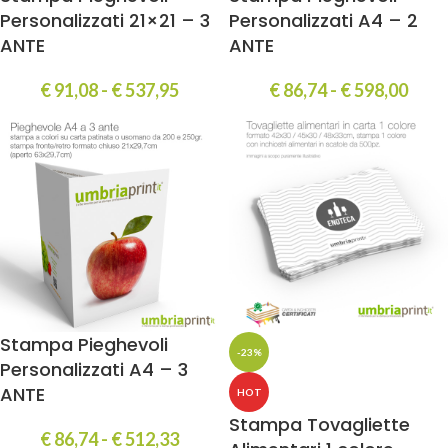
Personalizzati 21×21 – 3
Personalizzati A4 – 2
ANTE
ANTE
€
91,08
-
€
537,95
€
86,74
-
€
598,00
Stampa Pieghevoli
-23%
Personalizzati A4 – 3
ANTE
HOT
Stampa Tovagliette
€
86,74
-
€
512,33