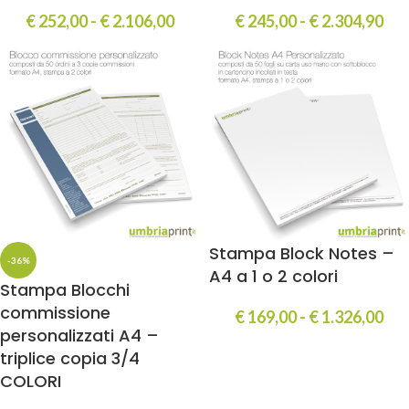
€
252,00
-
€
2.106,00
€
245,00
-
€
2.304,90
Stampa Block Notes –
-36%
A4 a 1 o 2 colori
Stampa Blocchi
commissione
€
169,00
-
€
1.326,00
personalizzati A4 –
triplice copia 3/4
COLORI