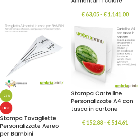
Alimentari 1 colore
€
63,05
-
€
1.141,00
Stampa Cartelline
-23%
Personalizzate A4 con
tasca in cartone
HOT
Stampa Tovagliette
€
152,88
-
€
514,61
Personalizzate Aereo
per Bambini