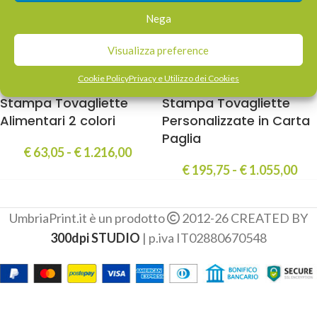
Nega
Visualizza preference
-37%
-50%
Cookie Policy
Privacy e Utilizzo dei Cookies
HOT
HOT
Stampa Tovagliette
Stampa Tovagliette
Alimentari 2 colori
Personalizzate in Carta
Paglia
€
63,05
-
€
1.216,00
€
195,75
-
€
1.055,00
UmbriaPrint.it è un prodotto
2012-26 CREATED BY
300dpi STUDIO
| p.iva IT02880670548