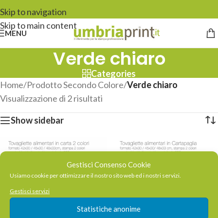
Skip to navigation
Skip to main content
MENU
Verde chiaro
Categories
Home
/
Prodotto Secondo Colore
/
Verde chiaro
Visualizzazione di 2 risultati
Show sidebar
Gestisci Consenso Cookie
Usiamo cookie per ottimizzare il nostro sito web ed i nostri servizi.
Gestisci servizi
Statistiche anonime