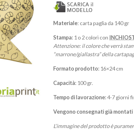
Materiale
: carta paglia da 140 gr
Stampa:
1 o 2 colori con
INCHIOS
Attenzione: il colore che verrà stam
“marrone/giallastra” della cartapag
Formato prodotto:
16×24 cm
Capacità:
100 gr.
Tempo di lavorazione:
4-7 giorni f
Vengono consegnati già montati e
L’immagine del prodotto è purament