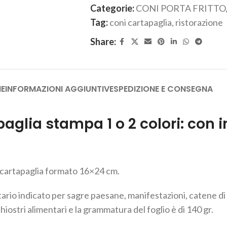
Categorie:
CONI PORTA FRITTO
Tag:
coni cartapaglia
,
ristorazione
Share:
NE
INFORMAZIONI AGGIUNTIVE
SPEDIZIONE E CONSEGNA
apaglia stampa 1 o 2 colori: con 
ti cartapaglia formato 16×24 cm.
tario indicato per sagre paesane, manifestazioni, catene di 
chiostri alimentari e la grammatura del foglio è di 140 gr.