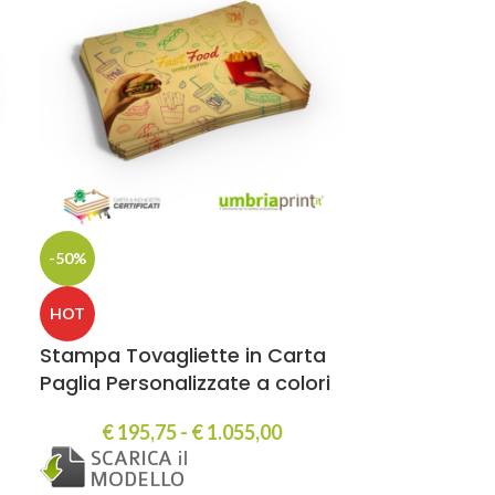
-50%
-27%
HOT
HOT
Stampa Tovagliette in Carta
Stampa Tova
Paglia Personalizzate a colori
Paglia Mag
Personalizz
€
195,75
-
€
1.055,00
€
140