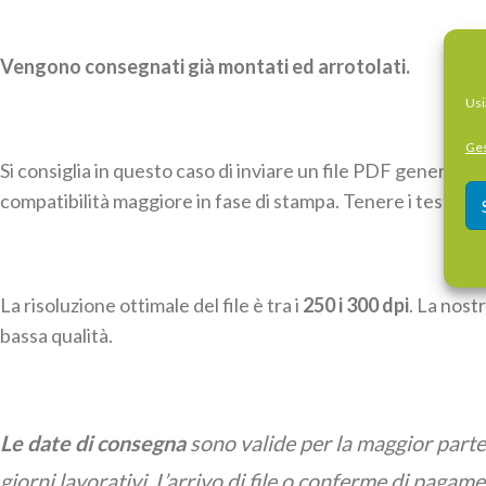
Vengono consegnati già montati ed arrotolati.
Usi
Ges
Si consiglia in questo caso di inviare un file PDF generat
compatibilità maggiore in fase di stampa. Tenere i testi a
La risoluzione ottimale del file è tra i
250 i 300 dpi
. La nostr
bassa qualità.
Le date di consegna
sono valide per la maggior parte 
giorni lavorativi. L’arrivo di file o conferme di pagam