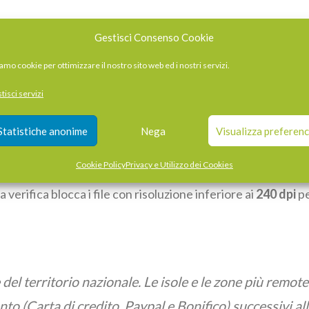
Gestisci Consenso Cookie
amo cookie per ottimizzare il nostro sito web ed i nostri servizi.
tisci servizi
o da programmi come InDesign, Xpress, CorelDraw con testi 
d almeno 15mm dai bordi.
Statistiche anonime
Nega
Visualizza preferen
Cookie Policy
Privacy e Utilizzo dei Cookies
a verifica blocca i file con risoluzione inferiore ai
240 dpi
pe
del territorio nazionale. Le isole e le zone più remot
ento (Carta di credito, Paypal e Bonifico) successivi al