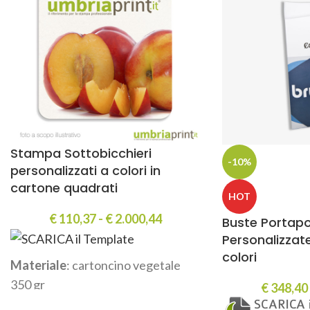
Stampa Sottobicchieri
-10%
personalizzati a colori in
cartone quadrati
HOT
€
110,37
-
€
2.000,44
Buste Portap
Personalizzate
colori
Materiale
: cartoncino vegetale
350 gr
€
348,40