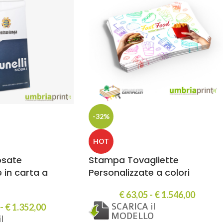
-32%
HOT
osate
Stampa Tovagliette
 in carta a
Personalizzate a colori
€
63,05
-
€
1.546,00
-
€
1.352,00