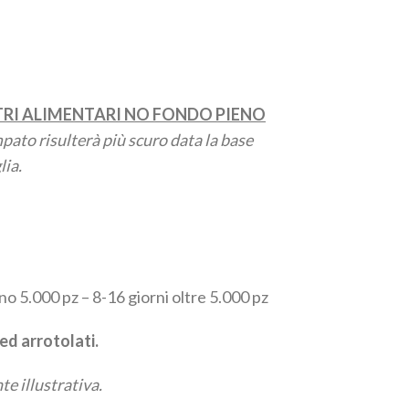
TRI ALIMENTARI NO FONDO PIENO
pato risulterà più scuro data la base
lia.
ino 5.000 pz – 8-16 giorni oltre 5.000 pz
d arrotolati.
e illustrativa.