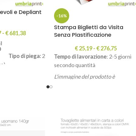
voli e Depliant
-16%
Stampa Biglietti da Visita
7
-
€
681,38
Senza Plastificazione
€
25,19
-
€
276,75
Tipo di piega:
2
Tempo di lavorazione
: 2-5 giorni
te)
secondo quantità
 - CMYK
L'immagine del prodotto è
puramente illustrativa.
azione
: 2-5 giorni
à
prodotto è
rativa.