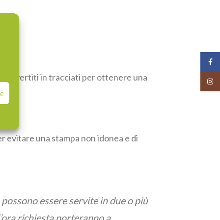
Face
convertiti in tracciati per ottenere una
Insta
ce
r evitare una stampa non idonea e di
e possono essere servite in due o più
l’ora richiesta porteranno a