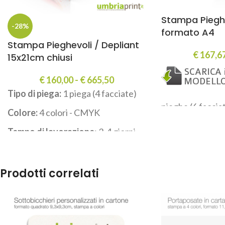
Stampa Pieghe
-28%
formato A4
Stampa Pieghevoli / Depliant
€
167,6
15x21cm chiusi
€
160,00
-
€
665,50
Tipo di piega:
1 piega (4 facciate)
pieghe (6 faccia
Colore:
4 colori - CMYK
Colore:
4 colori
Tempo di lavorazione
: 3-4 giorni
Tempo di lavor
secondo quantità
secondo quantit
L’immagine del prodotto è
Prodotti correlati
L’immagine del 
puramente illustrativa.
puramente illust